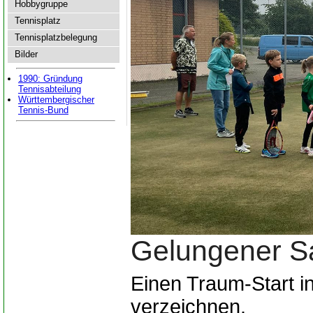
Hobbygruppe
Tennisplatz
Tennisplatzbelegung
Bilder
1990: Gründung
Tennisabteilung
Württembergischer
Tennis-Bund
Gelungener Sa
Einen Traum-Start i
verzeichnen.