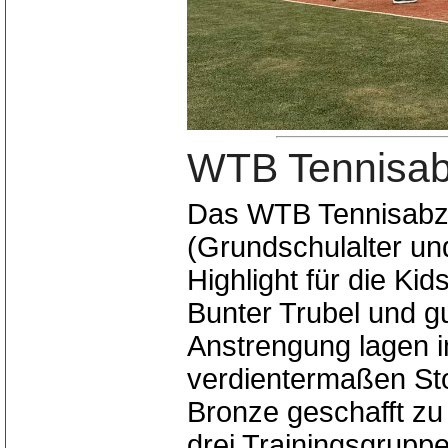
WTB Tennisab
Das WTB Tennisabzei
(Grundschulalter un
Highlight für die K
Bunter Trubel und g
Anstrengung lagen i
verdientermaßen Sto
Bronze geschafft zu 
drei Trainingsgrup