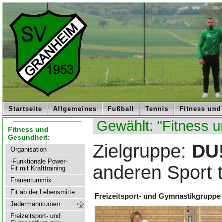
Startseite
Allgemeines
Fußball
Tennis
Fitness und
Gewählt: "Fitness u
Fitness und
Gesundheit:
Zielgruppe:
DU
Organisation
-Funktionale Power-
anderen Sport 
Fit mit Krafttraining
Frauenturnmix
Fit ab der Lebensmitte
Freizeitsport- und Gymnastikgruppe
Jedermannturnen
Freizeitsport- und