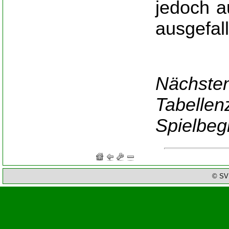
jedoch a
ausgefal
Nächst
Tabellen
Spielbeg
© SV 