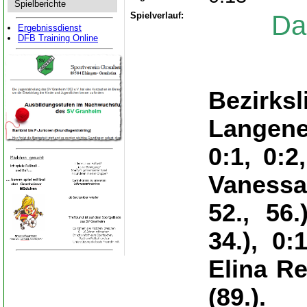
Spielberichte
Spielverlauf:
Da
Ergebnissdienst
DFB Training Online
Bezirks
Langene
0:1, 0:2
Vanessa O
52., 56.
34.), 0:
Elina Re
(89.).