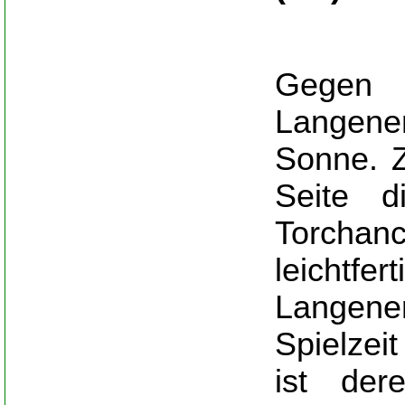
Gegen 
Langene
Sonne. Z
Seite d
Torcha
leichtf
Langene
Spielzei
ist der